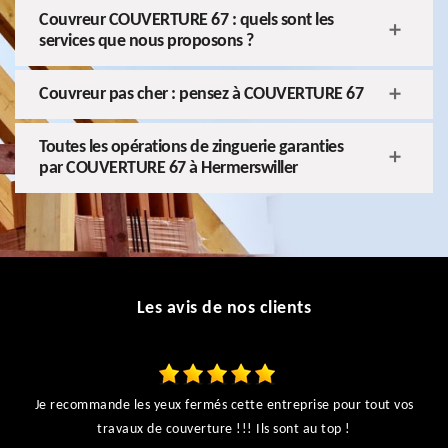
Couvreur COUVERTURE 67 : quels sont les
services que nous proposons ?
Couvreur pas cher : pensez à COUVERTURE 67
Toutes les opérations de zinguerie garanties
par COUVERTURE 67 à Hermerswiller
Les avis de nos clients
Je recommande les yeux fermés cette entreprise pour tout vos
ts
travaux de couverture !!! Ils sont au top !
r