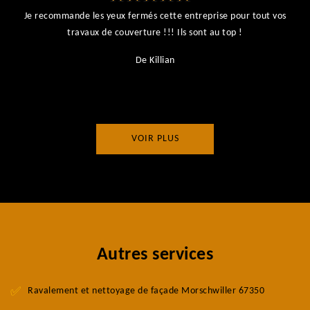
Je recommande les yeux fermés cette entreprise pour tout vos
ts
travaux de couverture !!! Ils sont au top !
r
De Killian
VOIR PLUS
Autres services
Ravalement et nettoyage de façade Morschwiller 67350