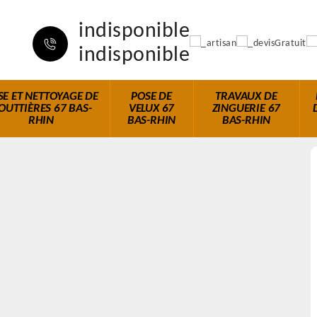
indisponible
indisponible
SE ET NETTOYAGE DE
POSE DE
TRAVAUX DE
OUTTIÈRES 67 BAS-
VELUX 67
ZINGUERIE 67
RHIN
BAS-RHIN
BAS-RHIN