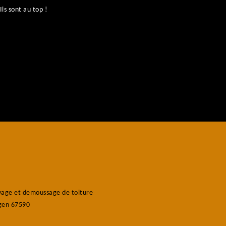
ls sont au top !
No
age et demoussage de toiture
gen 67590