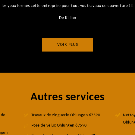
es yeux fermés cette entreprise pour tout vos travaux de couverture !!! I
De Killian
VOIR PLUS
Autres services
ade
Travaux de zinguerie Ohlungen 67590
Nettoy
Ohlun
Pose de velux Ohlungen 67590
ngen