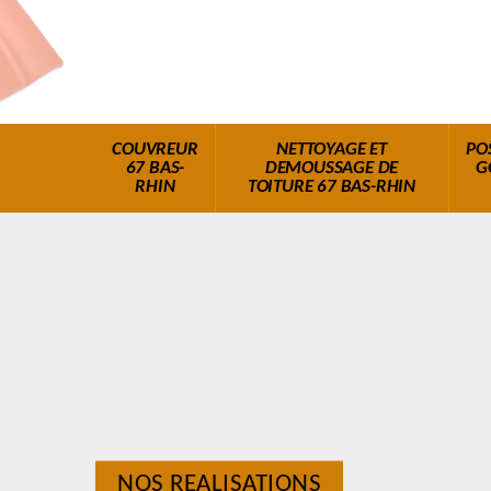
COUVREUR
NETTOYAGE ET
PO
67 BAS-
DEMOUSSAGE DE
G
RHIN
TOITURE 67 BAS-RHIN
NOS REALISATIONS