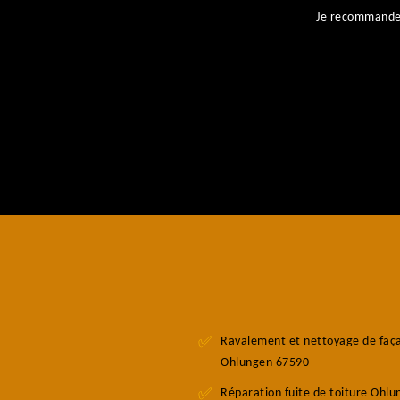
ent
Je recommande l
Ravalement et nettoyage de faç
Ohlungen 67590
Réparation fuite de toiture Ohlu