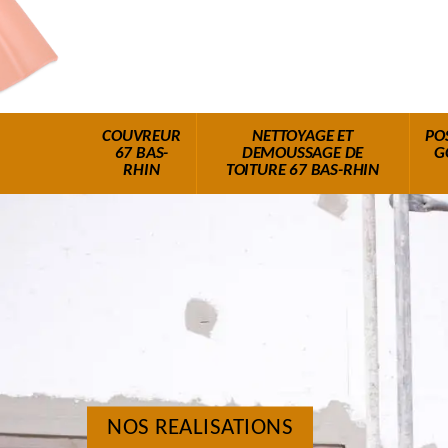
COUVREUR
NETTOYAGE ET
PO
67 BAS-
DEMOUSSAGE DE
G
RHIN
TOITURE 67 BAS-RHIN
NOS REALISATIONS