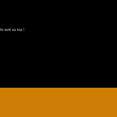
ls sont au top !
No