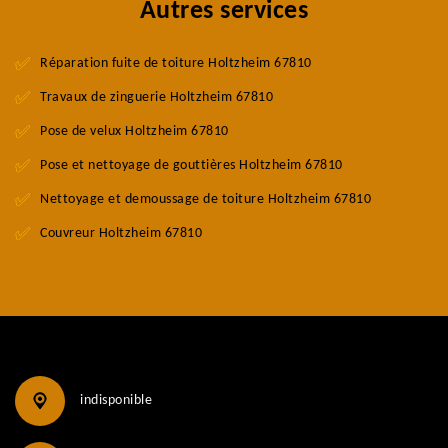
Autres services
Réparation fuite de toiture Holtzheim 67810
Travaux de zinguerie Holtzheim 67810
Pose de velux Holtzheim 67810
Pose et nettoyage de gouttières Holtzheim 67810
Nettoyage et demoussage de toiture Holtzheim 67810
Couvreur Holtzheim 67810
indisponible