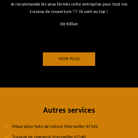
Je recommande les yeux fermés cette entreprise pour tout vos
ts
travaux de couverture !!! Ils sont au top !
r
De Killian
VOIR PLUS
Autres services
Réparation fuite de toiture Itterswiller 67140
Travaux de zinguerie Itterswiller 67140