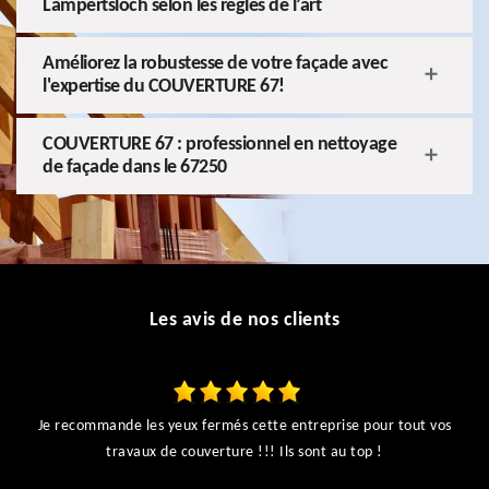
Lampertsloch selon les règles de l’art
Améliorez la robustesse de votre façade avec
l'expertise du COUVERTURE 67!
COUVERTURE 67 : professionnel en nettoyage
de façade dans le 67250
Les avis de nos clients
Je recommande les yeux fermés cette entreprise pour tout vos
ts
travaux de couverture !!! Ils sont au top !
r