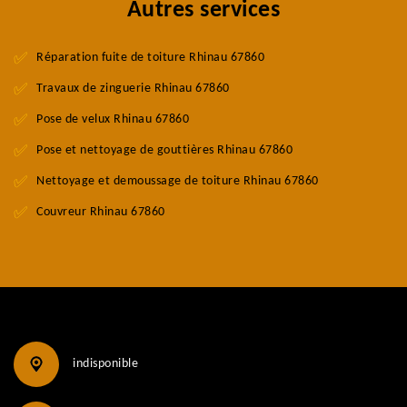
Autres services
Réparation fuite de toiture Rhinau 67860
Travaux de zinguerie Rhinau 67860
Pose de velux Rhinau 67860
Pose et nettoyage de gouttières Rhinau 67860
Nettoyage et demoussage de toiture Rhinau 67860
Couvreur Rhinau 67860
indisponible