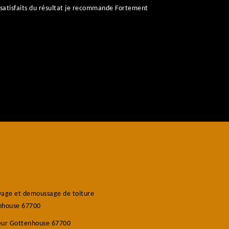
satisfaits du résultat je recommande Fortement
age et demoussage de toiture
nhouse 67700
eur Gottenhouse 67700