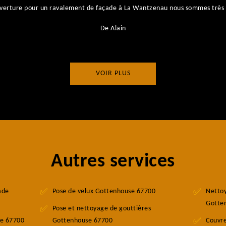
couverture pour un ravalement de façade à La Wantzenau nous sommes très 
De Alain
VOIR PLUS
Autres services
ade
Pose de velux Gottenhouse 67700
Nettoy
Gotte
Pose et nettoyage de gouttières
se 67700
Gottenhouse 67700
Couvr