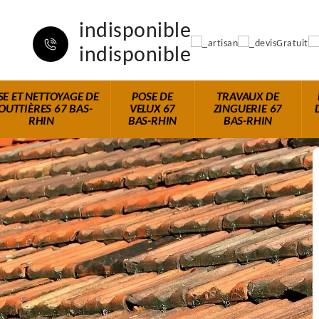
indisponible
indisponible
SE ET NETTOYAGE DE
POSE DE
TRAVAUX DE
OUTTIÈRES 67 BAS-
VELUX 67
ZINGUERIE 67
RHIN
BAS-RHIN
BAS-RHIN