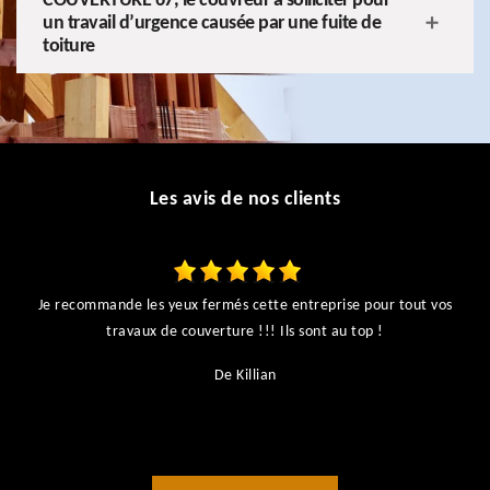
COUVERTURE 67, le couvreur à solliciter pour
un travail d’urgence causée par une fuite de
toiture
Les avis de nos clients
Je recommande les yeux fermés cette entreprise pour tout vos
ts
travaux de couverture !!! Ils sont au top !
r
De Killian