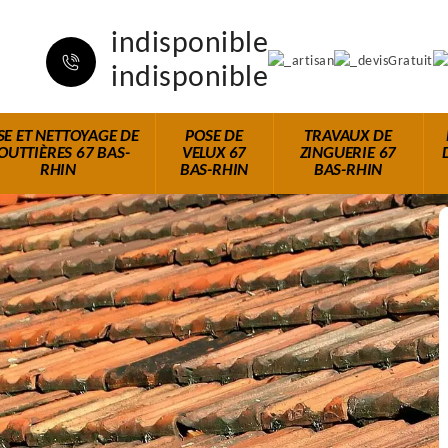
indisponible
indisponible
SE ET NETTOYAGE DE
POSE DE
TRAVAUX DE
OUTTIÈRES 67 BAS-
VELUX 67
ZINGUERIE 67
RHIN
BAS-RHIN
BAS-RHIN