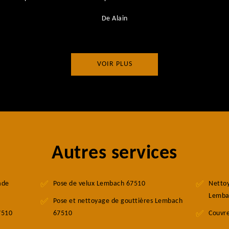
De Alain
VOIR PLUS
Autres services
ade
Pose de velux Lembach 67510
Nettoy
Lemba
Pose et nettoyage de gouttières Lembach
7510
67510
Couvr