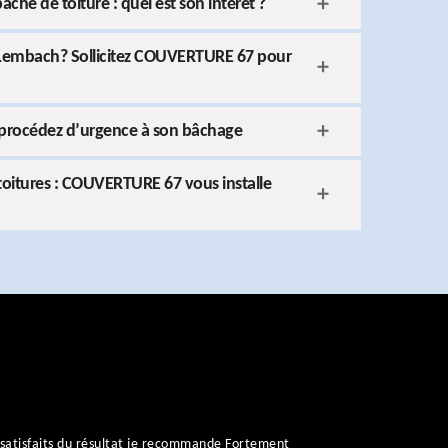
âche de toiture : quel est son intérêt ?
 à Lembach? Sollicitez COUVERTURE 67 pour
e, procédez d’urgence à son bâchage
 toitures : COUVERTURE 67 vous installe
satisfaits du résultat je recommande Fortement