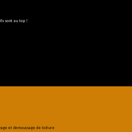
ls sont au top !
No
age et demoussage de toiture