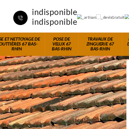
indisponible
indisponible
SE ET NETTOYAGE DE
POSE DE
TRAVAUX DE
OUTTIÈRES 67 BAS-
VELUX 67
ZINGUERIE 67
RHIN
BAS-RHIN
BAS-RHIN