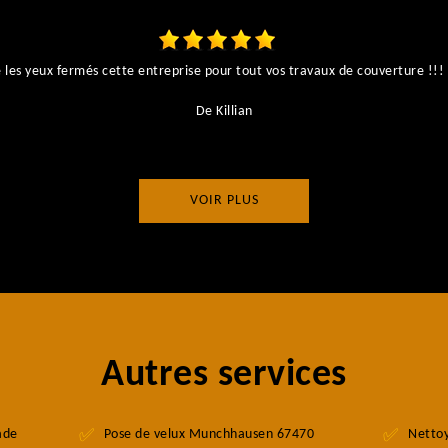
es yeux fermés cette entreprise pour tout vos travaux de couverture !!! I
De Killian
VOIR PLUS
Autres services
ade
Pose de velux Munchhausen 67470
Nettoy