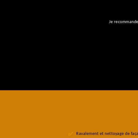
ent
Je recommande l
Ravalement et nettoyage de faç