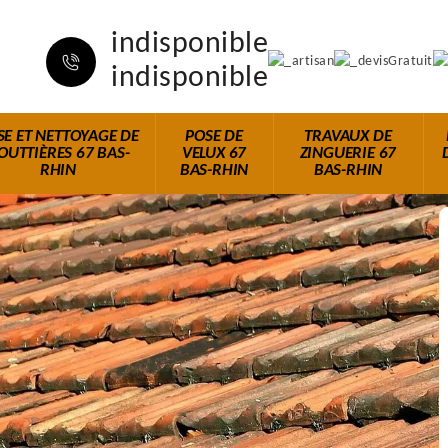
indisponible
indisponible
SE ET NETTOYAGE DE
POSE DE
TRAVAUX DE
OUTTIÈRES 67 BAS-
VELUX 67
ZINGUERIE 67
RHIN
BAS-RHIN
BAS-RHIN