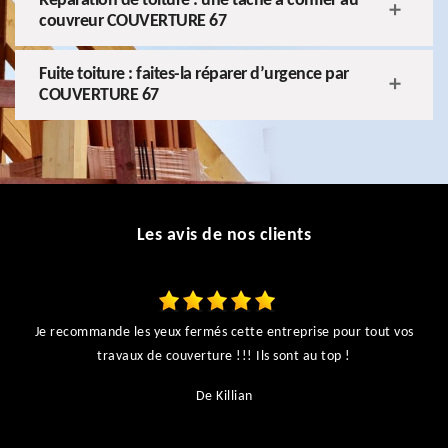
Réparation de toiture : une tâche à confier au
couvreur COUVERTURE 67
Fuite toiture : faites-la réparer d’urgence par
COUVERTURE 67
Les avis de nos clients
Je recommande les yeux fermés cette entreprise pour tout vos
ts
travaux de couverture !!! Ils sont au top !
r
De Killian