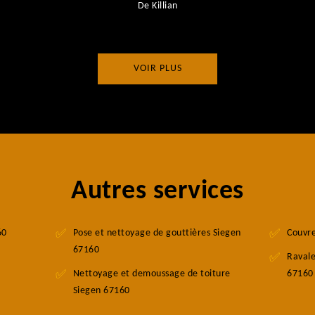
De Killian
VOIR PLUS
Autres services
60
Pose et nettoyage de gouttières Siegen
Couvr
67160
Ravale
Nettoyage et demoussage de toiture
67160
Siegen 67160