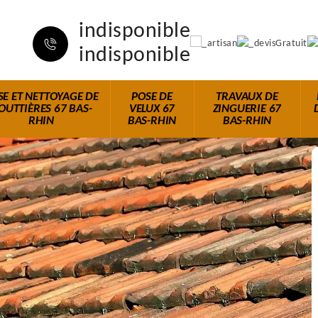
indisponible
indisponible
SE ET NETTOYAGE DE
POSE DE
TRAVAUX DE
OUTTIÈRES 67 BAS-
VELUX 67
ZINGUERIE 67
RHIN
BAS-RHIN
BAS-RHIN