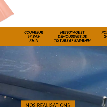
COUVREUR
NETTOYAGE ET
PO
67 BAS-
DEMOUSSAGE DE
G
RHIN
TOITURE 67 BAS-RHIN
NOS REALISATIONS