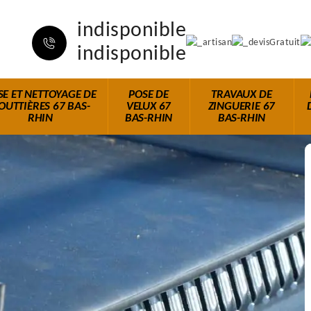
indisponible
indisponible
SE ET NETTOYAGE DE
POSE DE
TRAVAUX DE
OUTTIÈRES 67 BAS-
VELUX 67
ZINGUERIE 67
RHIN
BAS-RHIN
BAS-RHIN