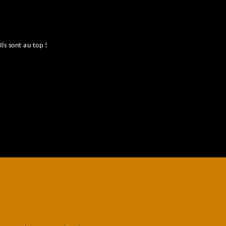
ls sont au top !
No