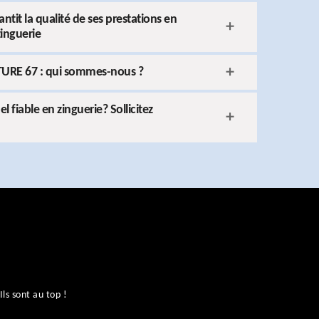
it la qualité de ses prestations en
zinguerie
TURE 67 : qui sommes-nous ?
 fiable en zinguerie? Sollicitez
ls sont au top !
No