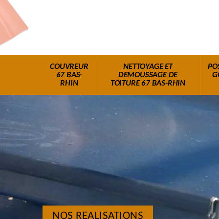
COUVREUR
NETTOYAGE ET
PO
67 BAS-
DEMOUSSAGE DE
G
RHIN
TOITURE 67 BAS-RHIN
NOS REALISATIONS