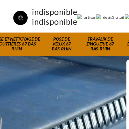
indisponible
indisponible
SE ET NETTOYAGE DE
POSE DE
TRAVAUX DE
OUTTIÈRES 67 BAS-
VELUX 67
ZINGUERIE 67
RHIN
BAS-RHIN
BAS-RHIN