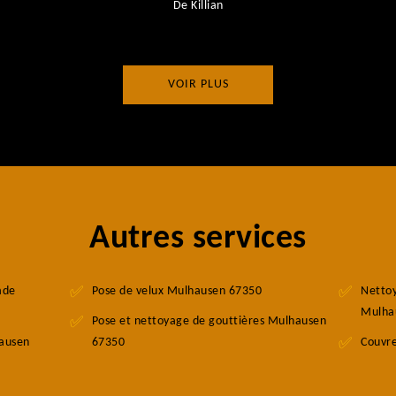
De Killian
VOIR PLUS
Autres services
ade
Pose de velux Mulhausen 67350
Nettoy
Mulha
Pose et nettoyage de gouttières Mulhausen
hausen
67350
Couvr