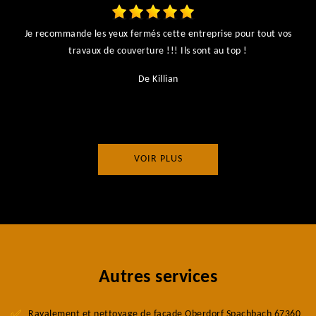
Je recommande les yeux fermés cette entreprise pour tout vos
ts
travaux de couverture !!! Ils sont au top !
r
De Killian
VOIR PLUS
Autres services
Ravalement et nettoyage de façade Oberdorf Spachbach 67360