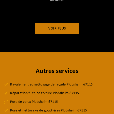
VOIR PLUS
Autres services
Ravalement et nettoyage de façade Plobsheim 67115
Réparation fuite de toiture Plobsheim 67115
Pose de velux Plobsheim 67115
Pose et nettoyage de gouttières Plobsheim 67115