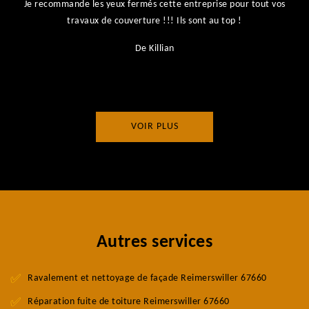
Je recommande les yeux fermés cette entreprise pour tout vos
ts
travaux de couverture !!! Ils sont au top !
r
De Killian
VOIR PLUS
Autres services
Ravalement et nettoyage de façade Reimerswiller 67660
Réparation fuite de toiture Reimerswiller 67660