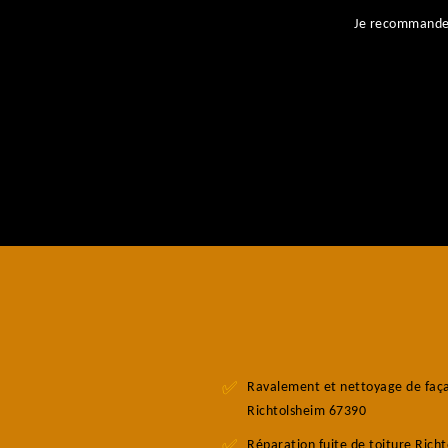
ent
Je recommande l
Ravalement et nettoyage de faç
Richtolsheim 67390
Réparation fuite de toiture Rich