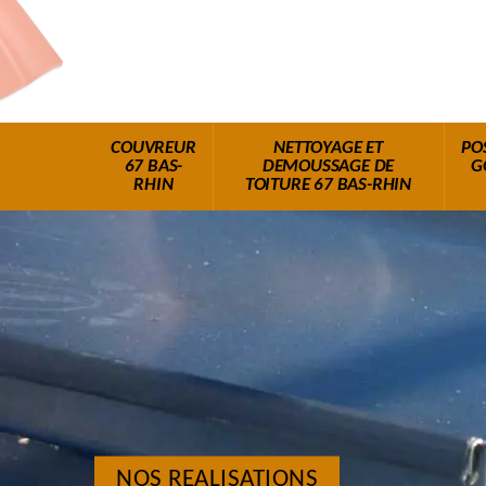
COUVREUR
NETTOYAGE ET
PO
67 BAS-
DEMOUSSAGE DE
G
RHIN
TOITURE 67 BAS-RHIN
NOS REALISATIONS