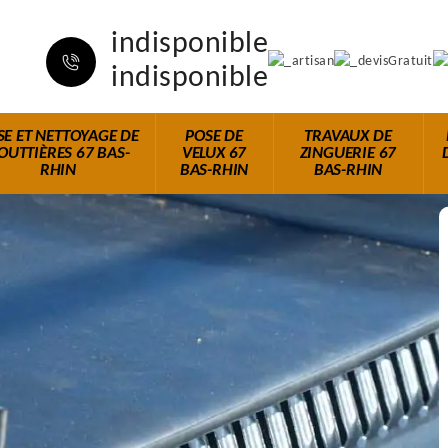
indisponible
indisponible
SE ET NETTOYAGE DE
POSE DE
TRAVAUX DE
OUTTIÈRES 67 BAS-
VELUX 67
ZINGUERIE 67
RHIN
BAS-RHIN
BAS-RHIN