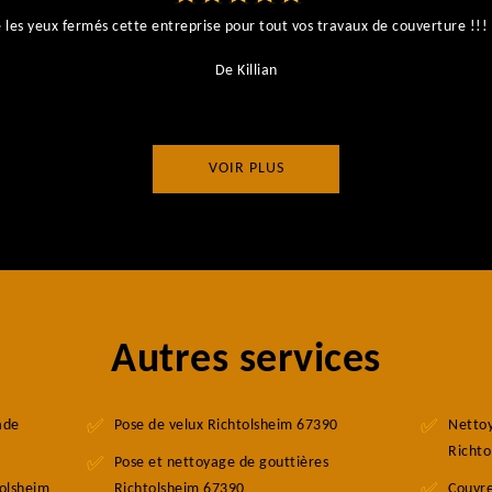
es yeux fermés cette entreprise pour tout vos travaux de couverture !!! I
De Killian
VOIR PLUS
Autres services
ade
Pose de velux Richtolsheim 67390
Nettoy
Richto
Pose et nettoyage de gouttières
tolsheim
Richtolsheim 67390
Couvre