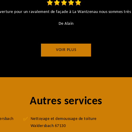
couverture pour un ravalement de façade à La Wantzenau nous sommes très 
De Alain
VOIR PLUS
Autres services
dersbach
Nettoyage et demoussage de toiture
Waldersbach 67130