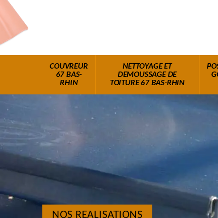
COUVREUR
NETTOYAGE ET
PO
67 BAS-
DEMOUSSAGE DE
G
RHIN
TOITURE 67 BAS-RHIN
NOS REALISATIONS