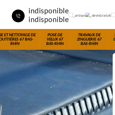
indisponible
indisponible
SE ET NETTOYAGE DE
POSE DE
TRAVAUX DE
OUTTIÈRES 67 BAS-
VELUX 67
ZINGUERIE 67
RHIN
BAS-RHIN
BAS-RHIN