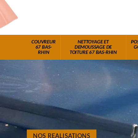
COUVREUR
NETTOYAGE ET
PO
67 BAS-
DEMOUSSAGE DE
G
RHIN
TOITURE 67 BAS-RHIN
NOS REALISATIONS