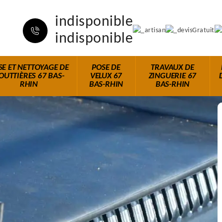
indisponible
indisponible
SE ET NETTOYAGE DE
POSE DE
TRAVAUX DE
OUTTIÈRES 67 BAS-
VELUX 67
ZINGUERIE 67
RHIN
BAS-RHIN
BAS-RHIN