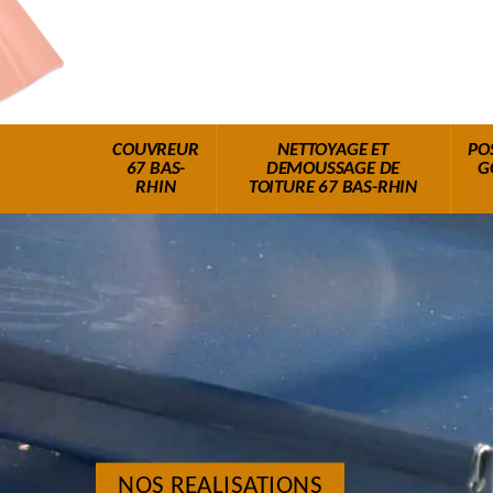
COUVREUR
NETTOYAGE ET
PO
67 BAS-
DEMOUSSAGE DE
G
RHIN
TOITURE 67 BAS-RHIN
NOS REALISATIONS