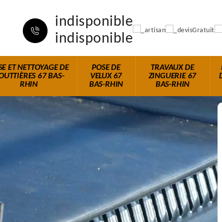
indisponible
indisponible
SE ET NETTOYAGE DE
POSE DE
TRAVAUX DE
OUTTIÈRES 67 BAS-
VELUX 67
ZINGUERIE 67
RHIN
BAS-RHIN
BAS-RHIN