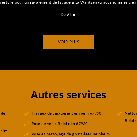
couverture pour un ravalement de façade à La Wantzenau nous sommes très 
De Alain
VOIR PLUS
Autres services
ade
Travaux de zinguerie Beinheim 67930
Nettoy
Beinh
Pose de velux Beinheim 67930
heim
Pose et nettoyage de gouttières Beinheim