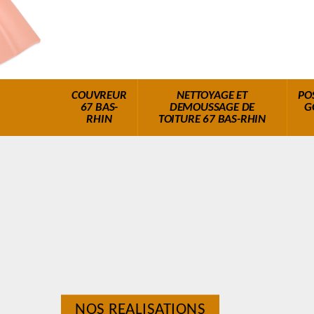
COUVREUR
NETTOYAGE ET
PO
67 BAS-
DEMOUSSAGE DE
G
RHIN
TOITURE 67 BAS-RHIN
NOS REALISATIONS