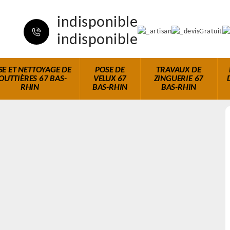
indisponible
indisponible
SE ET NETTOYAGE DE
POSE DE
TRAVAUX DE
OUTTIÈRES 67 BAS-
VELUX 67
ZINGUERIE 67
RHIN
BAS-RHIN
BAS-RHIN