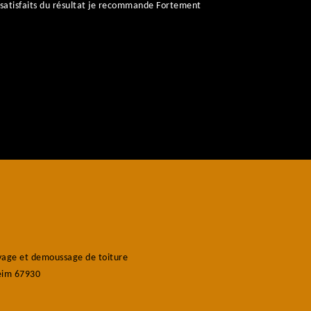
satisfaits du résultat je recommande Fortement
age et demoussage de toiture
eim 67930