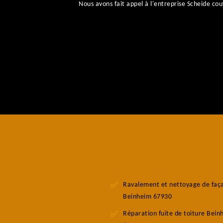
Nous avons fait appel à l'entreprise Scheide 
Ravalement et nettoyage de faç
Beinheim 67930
Réparation fuite de toiture Bein