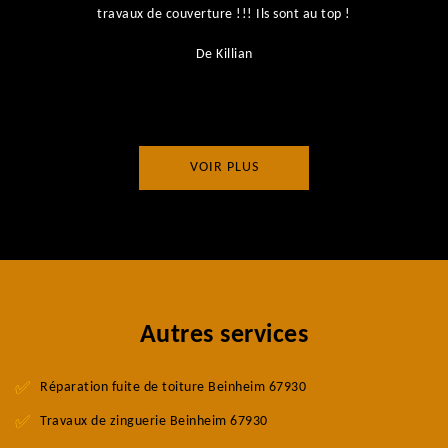
ts
travaux de couverture !!! Ils sont au top !
r
De Killian
VOIR PLUS
Autres services
Réparation fuite de toiture Beinheim 67930
Travaux de zinguerie Beinheim 67930