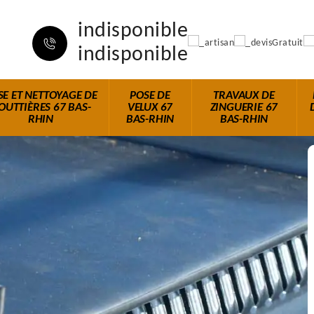
indisponible
indisponible
SE ET NETTOYAGE DE
POSE DE
TRAVAUX DE
OUTTIÈRES 67 BAS-
VELUX 67
ZINGUERIE 67
RHIN
BAS-RHIN
BAS-RHIN