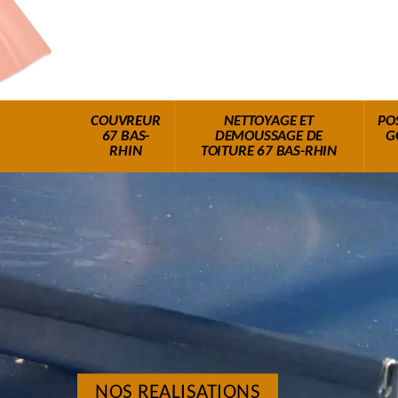
COUVREUR
NETTOYAGE ET
PO
67 BAS-
DEMOUSSAGE DE
G
RHIN
TOITURE 67 BAS-RHIN
NOS REALISATIONS